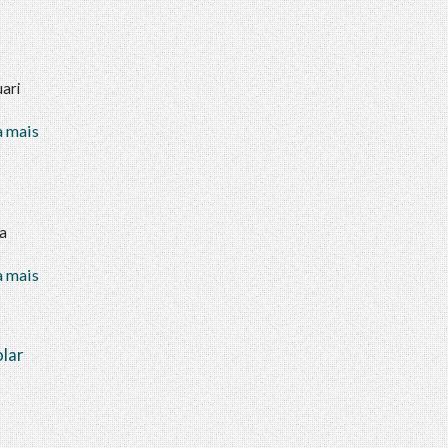
ari
a mais
a
…
a mais
olar