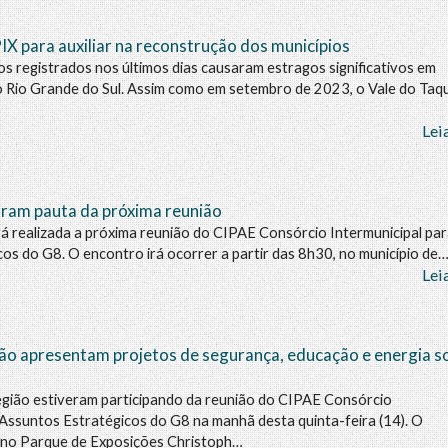
PIX para auxiliar na reconstrução dos municípios
os registrados nos últimos dias causaram estragos significativos em
o Rio Grande do Sul. Assim como em setembro de 2023, o Vale do Taqu
Lei
uram pauta da próxima reunião
rá realizada a próxima reunião do CIPAE Consórcio Intermunicipal par
os do G8. O encontro irá ocorrer a partir das 8h30, no município de
Lei
ão apresentam projetos de segurança, educação e energia s
egião estiveram participando da reunião do CIPAE Consórcio
 Assuntos Estratégicos do G8 na manhã desta quinta-feira (14). O
o no Parque de Exposições Christoph…