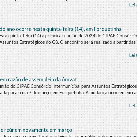
Lei
do ano ocorre nesta quinta-feira (14), em Forquetinha
sta quinta-feira (14) a primeira reunião de 2024 do CIPAE Consórci
 Assuntos Estratégicos do G8. O encontro será realizado a partir das
Lei
 em razão de assembleia da Amvat
eunião do CIPAE Consórcio Intermunicipal para Assuntos Estratégicos
ada para o dia 7 de março, em Forquetinha. A mudança ocorreu em r
Lei
 se reúnem novamente em março
 de recesso em muitas das administrações públicas durante os meses