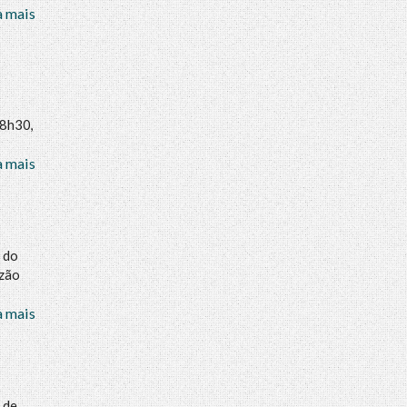
a mais
o
 8h30,
a mais
 do
azão
a mais
 de