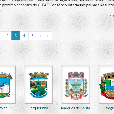
, o próximo encontro do CIPAE Consórcio Intermunicipal para Assunt
8…
Lei
1
2
3
4
5
›
»
ro do Sul
Forquetinha
Marques de Souza
Progr