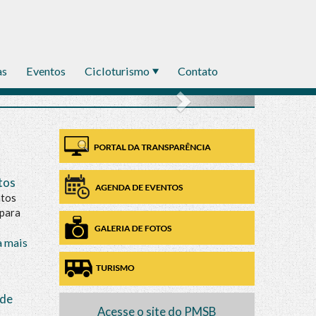
Boqueirão do Leão
as
Eventos
Cicloturismo
Contato
tos
ntos
 para
a mais
 de
Acesse o site do PMSB